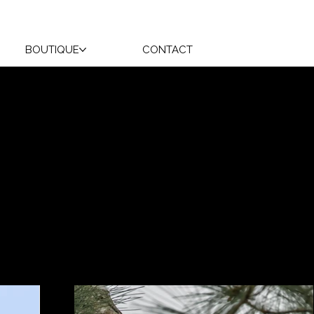
BOUTIQUE
CONTACT
nses ailes majestueuses. Leur