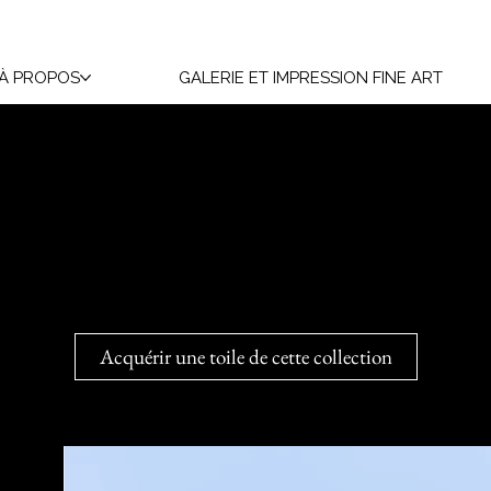
À PROPOS
GALERIE ET IMPRESSION FINE ART
Oiseaux de Proie
 leur prestance, en particulier lorsqu’ils déploient leurs imme
ante inspirent à la fois respect et émerveillement.
Acquérir une toile de cette collection