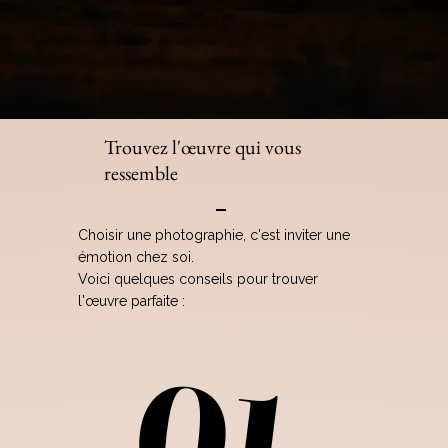
Trouvez l'œuvre qui vous
ressemble
Impressions Format populaire
Choisir une photographie, c'est inviter une
émotion chez soi.
Mes Impressions en format populaire rendent l'art
Voici quelques conseils pour trouver
animalier accessible à tous. Ces photographies,
l'œuvre parfaite :
imprimées sur supports de qualité professionnelle,
sont parfaites pour découvrir mon travail et habiller
01
01
votre intérieur avec élégance.
Impressions Format Populaire