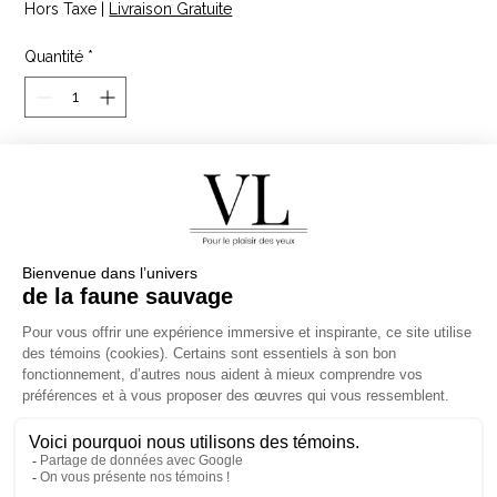
Hors Taxe
|
Livraison Gratuite
Quantité
*
Ajouter au panier
Les lionnes se préparaient tôt le matin pour la chasse.
La première avait . déjà repérée une proie au loin. Elle
se sont séparées et ont entourées la proie avant de se
lancer à sa poursuite.
Véronique