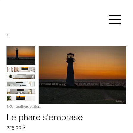
SKU : acrilyque 16x11
Le phare s'embrase
Prix
225,00 $