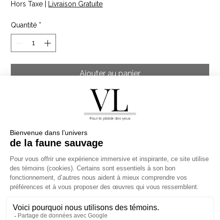
Hors Taxe
|
Livraison Gratuite
Quantité
*
Ajouter au panier
Magnifique acrylique 16X11 à l'heure du coucher de
soleil. Situé à l'Étang du Nord, sur l'Ile de Cap aux
Meules. Très fréquanté par les touristes à cette
occasion. Anciennement, il permettait aux pêcheur de
s'orienter par rapport aux Iles.