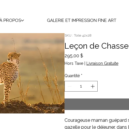
À PROPOS
GALERIE ET IMPRESSION FINE ART
SKU : Toile 42x28
Leçon de Chasse
Prix
295,00 $
Hors Taxe
|
Livraison Gratuite
Quantité
*
Courageuse maman guépard surv
gazelle pour le déjeuner, dan