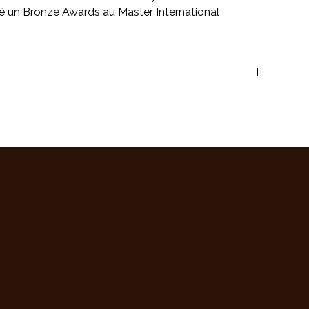
é un Bronze Awards au Master International
Bronze Awards au Master International Photographer (MIP)