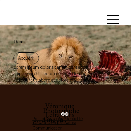
Lion
Acquérir
Lorem ipsum dolor sit amet, consectetur
adipiscing elit, sed do eiusmod tempor
incididunt ut labore et dolore magna aliqua.
Véronique
Photographe
Lefrançois
Fine Art
Politique de confidentiélité
©2026 créé par Natura
Communication