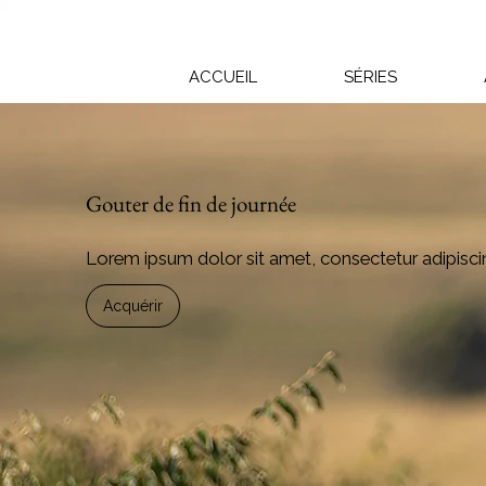
ACCUEIL
SÉRIES
Gouter de fin de journée
Lorem ipsum dolor sit amet, consectetur adipiscin
Acquérir