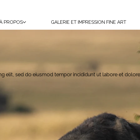
À PROPOS
GALERIE ET IMPRESSION FINE ART
g elit, sed do eiusmod tempor incididunt ut labore et dolor