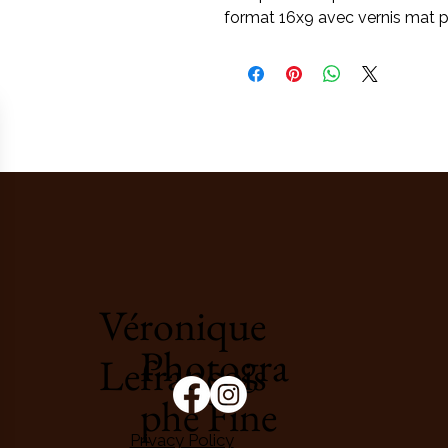
format 16x9 avec vernis mat p
Véronique
Photogra
Lefrançois
phe Fine
Privacy Policy