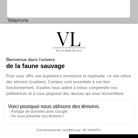
Téléphone
Oui, abonnez-moi à votre info lettre
Envoyer
Véronique
Photographe
Lefrançois
Fine Art
Politique de confidentiélité
©2026 créé par Natura
Communication